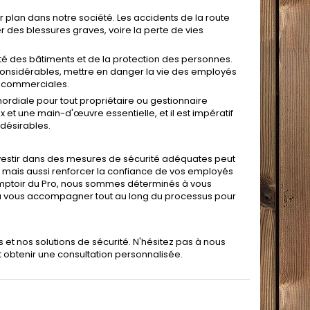
 plan dans notre société. Les accidents de la route
des blessures graves, voire la perte de vies
ité des bâtiments et de la protection des personnes.
onsidérables, mettre en danger la vie des employés
és commerciales.
ordiale pour tout propriétaire ou gestionnaire
x et une main-d'œuvre essentielle, et il est impératif
ndésirables.
 Investir dans des mesures de sécurité adéquates peut
s, mais aussi renforcer la confiance de vos employés
Comptoir du Pro, nous sommes déterminés à vous
et à vous accompagner tout au long du processus pour
s et nos solutions de sécurité. N'hésitez pas à nous
t obtenir une consultation personnalisée.