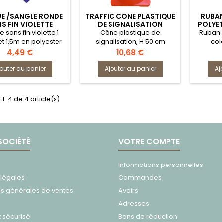
UE /SANGLE RONDE
TRAFFIC CONE PLASTIQUE
RUBAN
S FIN VIOLETTE
DE SIGNALISATION
POLYE
OLYESTER 1,5M
e sans fin violette 1
Cône plastique de
Ruban 
et 1,5m en polyester
signalisation, H 50 cm
col
diago
Prix
Prix
4,49 €
10,68 €
jouter au panier
Ajouter au panier
Aj
 1-4 de 4 article(s)
SOCIÉTÉ
VOTRE COMPTE
Informations personnelles
 légales
Commandes
ns générales de ventes
Avoirs
Adresses
 sécurisé
Bons de réduction