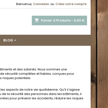
Bienvenue,
Connexion
ou
Créez votre compte
shopping_cart
Panier:
0
Produits - 0,00 €
BLOG
âtiments et des salariés. Nous sommes une
s de sécurité complètes et fiables, conçues pour
s risques potentiels.
es aspects de notre vie quotidienne. Qu'il s'agisse
ou de la sécurité des personnes dans les bâtiments, il
iées pour prévenir les accidents, réduire les risques