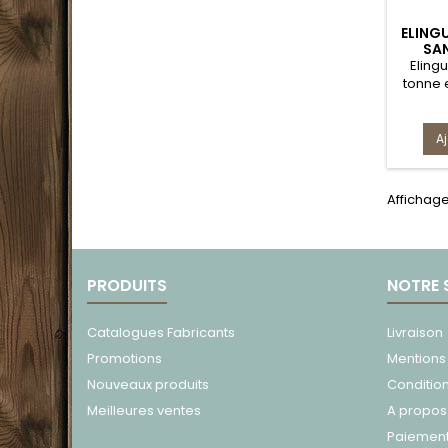
ELING
SAN
P
Elingu
tonne 
A
Affichage
PRODUITS
NOTRE 
Catalogues Fabricants
Livraison
Promotions
Mentions
Nouveaux produits
Conditio
Meilleures ventes
A propos
Paiement