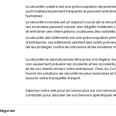
La sécurité routière est une préoccupation de premier
sont malheureusement fréquents et peuvent entraîner 
humaines.
La sécurité incendie est un aspect crucial de la sécur
Les incendies peuvent causer des dégâts matériels c
et entraîner des interruptions coûteuses des activit
La sécurité des bâtiments est une préoccupation prim
d'entreprise. Les bâtiments abritent des actifs précieu
de les protéger contre les intrusions et les incidents i
La sécurité ne devrait jamais être prise à la légère.
non seulement prévenir les incidents et les accident
et de vos clients envers votre entreprise. Chez Au 
fournir les solutions de sécurité les plus avancées 
assurer votre tranquillité d'esprit.
Explorez notre site pour en savoir plus sur nos service
contacter pour discuter de vos besoins spécifiques e
tégories