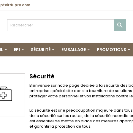
toirdupro.com

IL
EPI
SÉCURITÉ
EMBALLAGE
PROMOTIONS
Sécurité
Bienvenue sur notre page dédiée à la sécurité des b
entreprise spécialisée dans la fourniture de solution
protéger votre personnel et vos installations contre le
La sécurité est une préoccupation majeure dans tous l
de la sécurité sur les routes, de la sécurité incendie 
est essentiel de mettre en place des mesures appropr
et garantir la protection de tous.