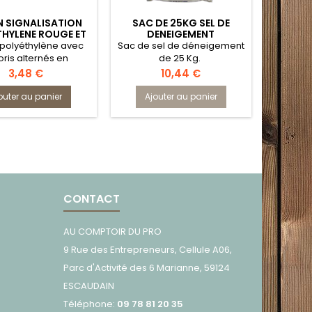
 SIGNALISATION
SAC DE 25KG SEL DE
THYLENE ROUGE ET
DENEIGEMENT
BLANC
polyéthylène avec
Sac de sel de déneigement
oris alternés en
de 25 Kg.
nale 50mm X 100ml
Prix
Prix
3,48 €
10,44 €
outer au panier
Ajouter au panier
CONTACT
AU COMPTOIR DU PRO
9 Rue des Entrepreneurs, Cellule A06,
Parc d'Activité des 6 Marianne, 59124
ESCAUDAIN
Téléphone:
09 78 81 20 35