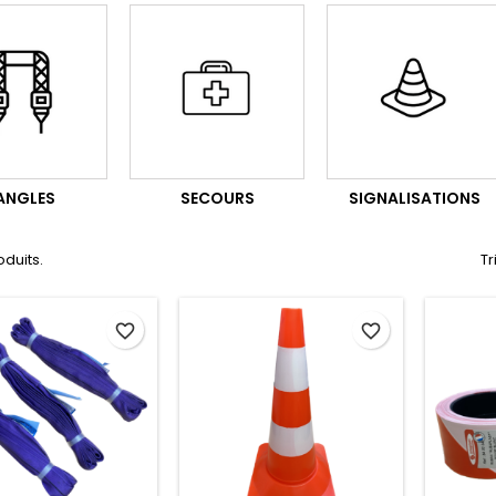
ANGLES
SECOURS
SIGNALISATIONS
roduits.
Tr
favorite_border
favorite_border