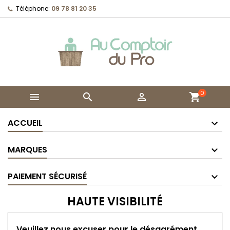
Téléphone:
09 78 81 20 35
0



shopping_cart
ACCUEIL
MARQUES
PAIEMENT SÉCURISÉ
HAUTE VISIBILITÉ
Veuillez nous excuser pour le désagrément.