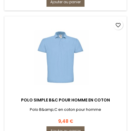
Ajouter au panier
favorite_border
POLO SIMPLE B&C POUR HOMME EN COTON
Polo B&amp;C en coton pour homme
Prix
9,48 €
Ajouter au panier