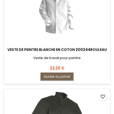
VESTE DE PEINTRE BLANCHE EN COTON 200244ROULEAU
Veste de travail pour peintre
Prix
22,20 €
Ajouter au panier
favorite_border