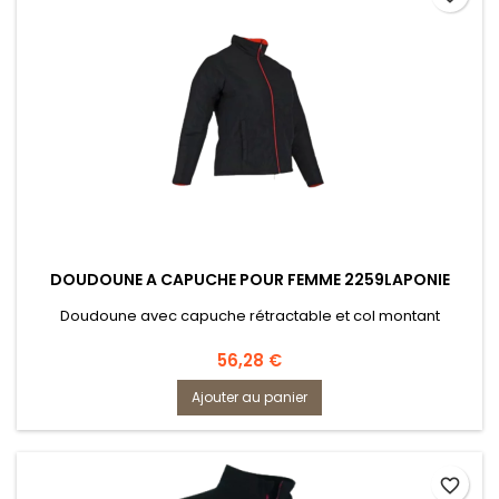
DOUDOUNE A CAPUCHE POUR FEMME 2259LAPONIE
Doudoune avec capuche rétractable et col montant
Prix
56,28 €
Ajouter au panier
favorite_border