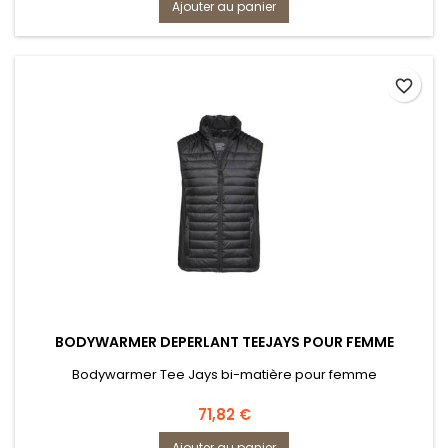
Ajouter au panier
favorite_border
BODYWARMER DEPERLANT TEEJAYS POUR FEMME
Bodywarmer Tee Jays bi-matière pour femme
Prix
71,82 €
Ajouter au panier