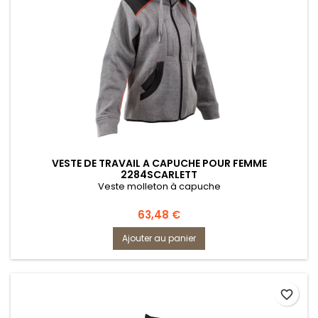
VESTE DE TRAVAIL A CAPUCHE POUR FEMME
2284SCARLETT
Veste molleton à capuche
Prix
63,48 €
Ajouter au panier
favorite_border