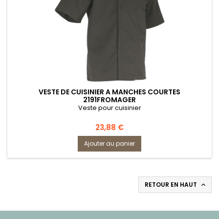
VESTE DE CUISINIER A MANCHES COURTES
2191FROMAGER
Veste pour cuisinier
Prix
23,88 €
Ajouter au panier
RETOUR EN HAUT
