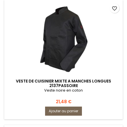
favorite_border
VESTE DE CUISINIER MIXTE A MANCHES LONGUES
2137PASSOIRE
Veste noire en coton
Prix
21,48 €
Ajouter au panier