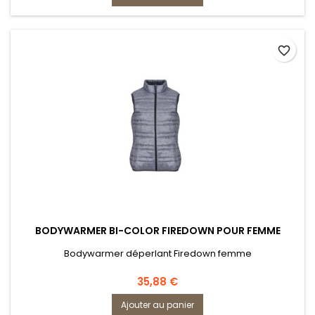
favorite_border
BODYWARMER BI-COLOR FIREDOWN POUR FEMME
Bodywarmer déperlant Firedown femme
Prix
35,88 €
Ajouter au panier