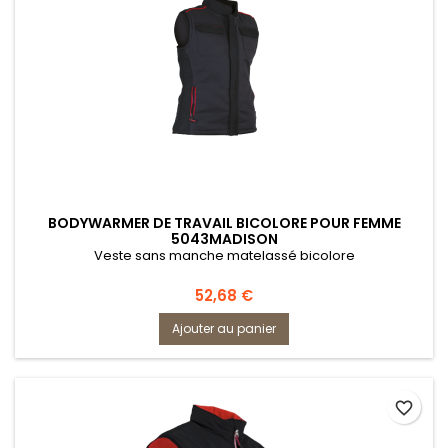
BODYWARMER DE TRAVAIL BICOLORE POUR FEMME
5043MADISON
Veste sans manche matelassé bicolore
Prix
52,68 €
Ajouter au panier
favorite_border