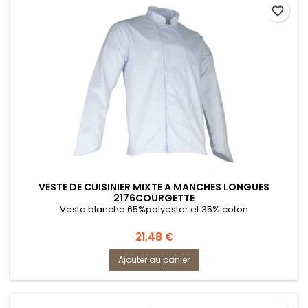
favorite_border
VESTE DE CUISINIER MIXTE A MANCHES LONGUES
2176COURGETTE
Veste blanche 65%polyester et 35% coton
Prix
21,48 €
Ajouter au panier