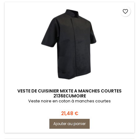
favorite_border
VESTE DE CUISINIER MIXTE A MANCHES COURTES
2136ECUMOIRE
Veste noire en coton à manches courtes
Prix
21,48 €
Ajouter au panier