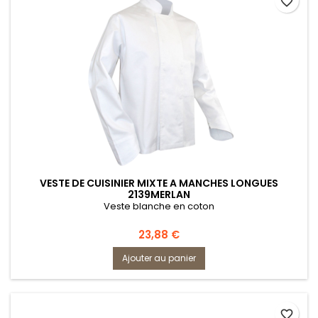
favorite_border
VESTE DE CUISINIER MIXTE A MANCHES LONGUES
2139MERLAN
Veste blanche en coton
Prix
23,88 €
Ajouter au panier
favorite_border