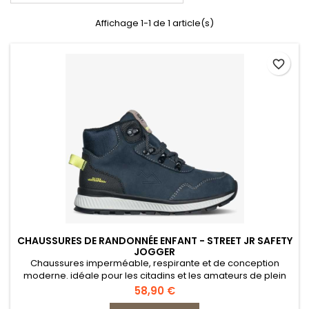
Affichage 1-1 de 1 article(s)
favorite_border
CHAUSSURES DE RANDONNÉE ENFANT - STREET JR SAFETY
JOGGER
Chaussures imperméable, respirante et de conception
moderne. idéale pour les citadins et les amateurs de plein
air.
Prix
58,90 €