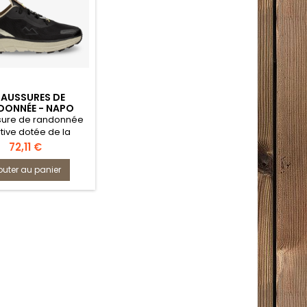
AUSSURES DE
DONNÉE - NAPO
FETY JOGGER
ure de randonnée
tive dotée de la
ogie Tiger Grip pour
Prix
72,11 €
érence inégalée et
sign respirant pour
outer au panier
ort maximal sur tous
les terrains.