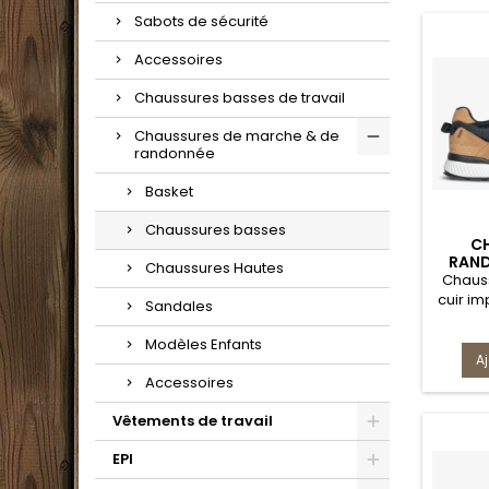
Sabots de sécurité
Accessoires
Chaussures basses de travail
Chaussures de marche & de
randonnée
Basket
Chaussures basses
C
RAND
Chaussures Hautes
S
Chaus
cuir i
Sandales
offre t
de vos
Modèles Enfants
et ext
A
o
Accessoires
perfor
et de s
Vêtements de travail
de 
EPI