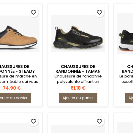
favorite_border
favorite_border
HAUSSURES DE
CHAUSSURES DE
CH
ONNÉE - STEADY
RANDONNÉE - TAMAN
RAND
AFETY JOGGER
SAFETY JOGGER
SA
sure de marche en
Chaussure de randonné
Le pan
mperméable qui vous
polyvalente offrant un
excel
oute la stabilité lors
mélange ultime
vous a
Prix
Prix
74,90 €
61,18 €
 aventures urbaines
d'adhérence, de confort et
ville au
érieures. Conçu pour
de respirabilité. Conçu pour
Légère, 
jouter au panier
Ajouter au panier
Aj
ffrir de hautes
combiner les performances
à ch
mances de maintien
en extérieur tout en gardant
acco
outien et de maintien
un look urbain.
tout
vos pieds secs.
partou
favorite_border
favorite_border