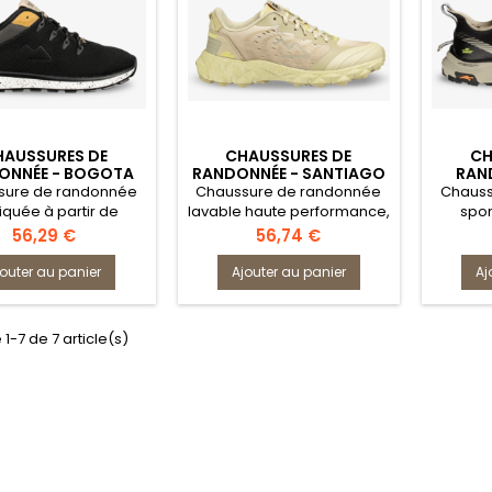
HAUSSURES DE
CHAUSSURES DE
CH
ONNÉE - BOGOTA
RANDONNÉE - SANTIAGO
RAN
AFETY JOGGER
SAFETY JOGGER
SA
sure de randonnée
Chaussure de randonnée
Chauss
iquée à partir de
lavable haute performance,
spor
ux recyclés, conçue
dotée d'un design sneaker
technol
Prix
Prix
56,29 €
56,74 €
r les aventuriers
tendance, d'une adhérence
une adh
soucieux de
fiable et d'une respirabilité
d'un de
jouter au panier
Ajouter au panier
Aj
nvironnement qui
exceptionnelle.
un conf
echerchent une
ence remarquable,
 1-7 de 7 article(s)
orption de l'énergie
alon et une bonne
respirabilité.