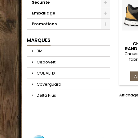
Sécurité
Emballage
Promotions
MARQUES
C
RAND
3M
S
Chaus
fabr
Cepovett
matéria
pou
COBALTIX
A
l'e
Coverguard
r
adhér
Affichage
Delta Plus
une abs
du t