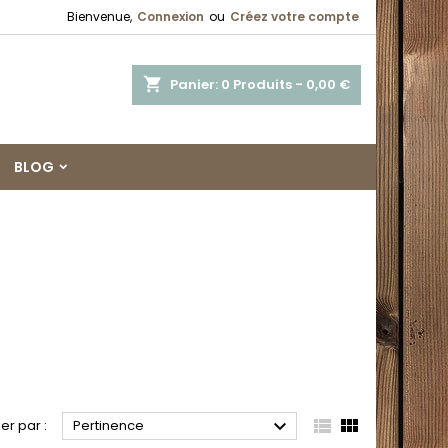
Bienvenue,
Connexion
ou
Créez votre compte
shopping_cart
Panier:
0
Produits - 0,00 €
BLOG



ier par :
Pertinence