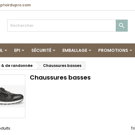
toirdupro.com

IL
EPI
SÉCURITÉ
EMBALLAGE
PROMOTIONS
 & de randonnée
Chaussures basses
Chaussures basses
oduits.
Tr