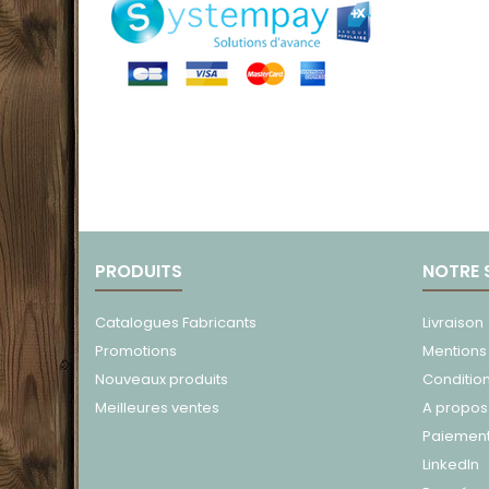
PRODUITS
NOTRE 
Catalogues Fabricants
Livraison
Promotions
Mentions
Nouveaux produits
Conditio
Meilleures ventes
A propos
Paiement
LinkedIn