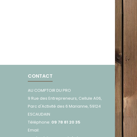
CONTACT
AU COMPTOIR DU PRO
9 Rue des Entrepreneurs, Cellule A06,
Parc d'Activité des 6 Marianne, 59124
ESCAUDAIN
Téléphone:
09 78 81 20 35
Email: