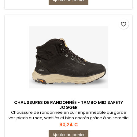
favorite_border
CHAUSSURES DE RANDONNÉE - TAMBO MID SAFETY
JOGGER
Chaussure de randonnée en cuir imperméable qui garde
vos pieds au sec, ventilés et bien ancrés grâce à sa semelle
extérieure en caoutchouc à forte adhérence.
Prix
90,24 €
Ajouter au panier