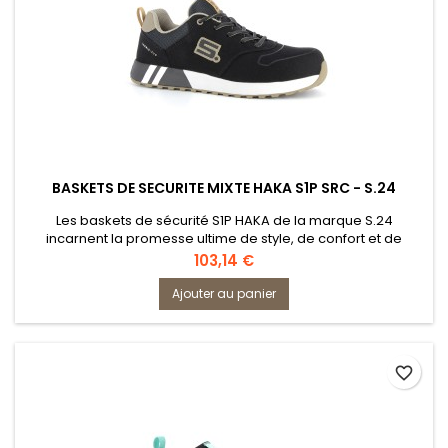
BASKETS DE SECURITE MIXTE HAKA S1P SRC - S.24
Les baskets de sécurité S1P HAKA de la marque S.24
incarnent la promesse ultime de style, de confort et de
protection. Fini les chaussures de sécurité massives, ce
Prix
103,14 €
modèle moderne et sportif de la ligne Iconic Evo redéfinit les
normes. Conformes à la norme EN 20345 S1P, elles sont
Ajouter au panier
idéales pour une utilisation en intérieur ou dans des milieux
secs. Ces...
favorite_border