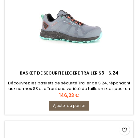
BASKET DE SECURITE LEGERE TRAILER S3 - S.24
Découvrez les baskets de sécurité Trailer de S.24, répondant
aux normes S3 et offrant une variété de tailles mixtes pour un
ajustement parfait. Ces chaussures de type trail, légères et
Prix
146,23 €
inspirées du monde sportif, allient style et fonctionnalité pour
garantir un confort exceptionnel au travail.
Ajouter au panier
favorite_border