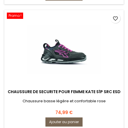
modèle mixte, elles sont proposées dans les pointures
allant...
Promo !
favorite_border
CHAUSSURE DE SECURITE POUR FEMME KATE S1P SRC ESD
Chaussure basse légère et confortable rose
Prix
74,99 €
Ajouter au panier