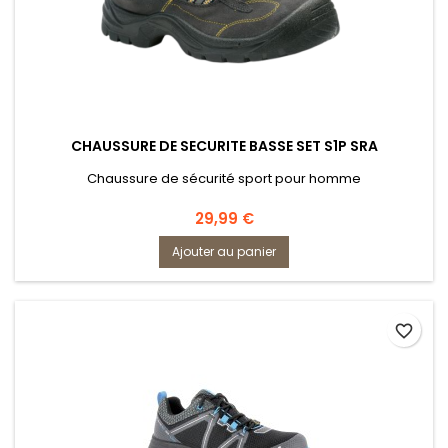
CHAUSSURE DE SECURITE BASSE SET S1P SRA
Chaussure de sécurité sport pour homme
Prix
29,99 €
Ajouter au panier
favorite_border