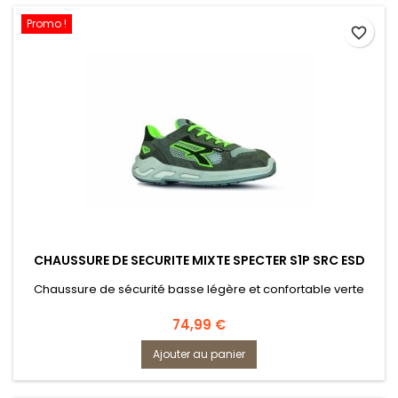
Promo !
favorite_border
CHAUSSURE DE SECURITE MIXTE SPECTER S1P SRC ESD
Chaussure de sécurité basse légère et confortable verte
Prix
74,99 €
Ajouter au panier