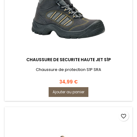
CHAUSSURE DE SECURITE HAUTE JET S1P
Chaussure de protection S1P SRA
Prix
34,99 €
Ajouter au panier
favorite_border