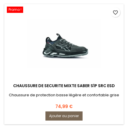
Promo !
favorite_border
CHAUSSURE DE SECURITE MIXTE SABER S1P SRC ESD
Chaussure de protection basse légère et confortable grise
Prix
74,99 €
Ajouter au panier