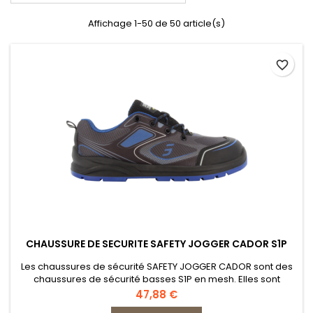
Affichage 1-50 de 50 article(s)
favorite_border
CHAUSSURE DE SECURITE SAFETY JOGGER CADOR S1P
Les chaussures de sécurité SAFETY JOGGER CADOR sont des
chaussures de sécurité basses S1P en mesh. Elles sont
dotées d'une semelle extérieure antidérapante répondant à
Prix
47,88 €
la norme ESD anti-décharges électrostatiques, d'un embout