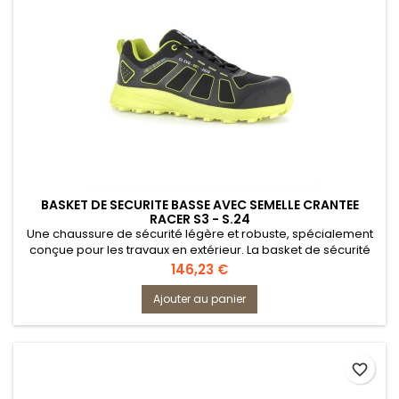
BASKET DE SECURITE BASSE AVEC SEMELLE CRANTEE
RACER S3 - S.24
Une chaussure de sécurité légère et robuste, spécialement
conçue pour les travaux en extérieur. La basket de sécurité
S.24 appartient à la gamme Crosslight Evo et répond aux
Prix
146,23 €
normes EN 20345 S3 WR. Équipée d'une membrane imper
respirante, elle empêche l'infiltration de l'eau tout en
Ajouter au panier
permettant aux pieds de respirer. Cette version présente une
semelle...
favorite_border