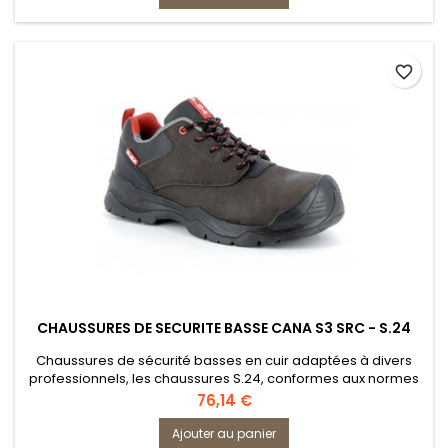
favorite_border
CHAUSSURES DE SECURITE BASSE CANA S3 SRC - S.24
Chaussures de sécurité basses en cuir adaptées à divers
professionnels, les chaussures S.24, conformes aux normes
S3 SRC, se distinguent par leur robustesse et leur propriété
Prix
76,14 €
antidérapante. Polyvalentes, elles conviennent aussi bien à
une utilisation en extérieur qu'en intérieur. Disponibles en
Ajouter au panier