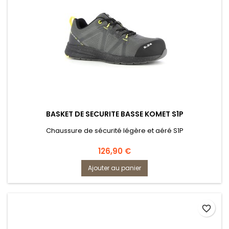
BASKET DE SECURITE BASSE KOMET S1P
Chaussure de sécurité légère et aéré S1P
Prix
126,90 €
Ajouter au panier
favorite_border