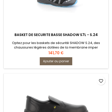
BASKET DE SECURITE BASSE SHADOW S7L - S.24
Optez pour les baskets de sécurité SHADOW S.24, des
chaussures légères dotées de la membrane imper
respirante DRY-IN. Conformes à la norme EN 20345 S3 WR,
Prix
141,70 €
ces baskets offrent une combinaison parfaite de respirabilité
et d'imperméabilité grâce à leur tige spécialement conçue.
Ajouter au panier
Avec un poids de seulement 470 grammes pour une
pointure 42, ces chaussures de...
favorite_border