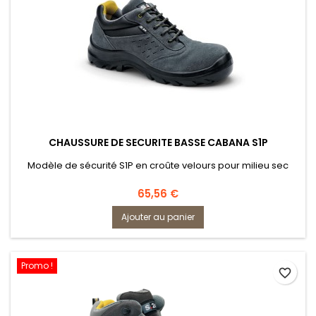
CHAUSSURE DE SECURITE BASSE CABANA S1P
Modèle de sécurité S1P en croûte velours pour milieu sec
Prix
65,56 €
Ajouter au panier
Promo !
favorite_border