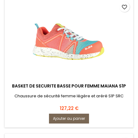
favorite_border
BASKET DE SECURITE BASSE POUR FEMME MAIANA S1P
Chaussure de sécurité femme légère et aréré S1P SRC
Prix
127,22 €
Ajouter au panier