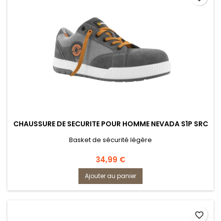
CHAUSSURE DE SECURITE POUR HOMME NEVADA S1P SRC
Basket de sécurité légère
Prix
34,99 €
Ajouter au panier
favorite_border