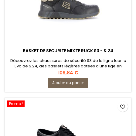
BASKET DE SECURITE MIXTE RUCK S3 - S.24
Découvrez les chaussures de sécurité S3 de la ligne Iconic
Evo de S.24, des baskets légères dotées d'une tige en
microfibre lisse, facile à nettoyer. Conçues en remplacement
Prix
109,84 €
des renommées ALLBLACK S3, ces chaussures offrent un
modèle confortable adapté tant aux hommes qu'aux
Ajouter au panier
femmes, avec une disponibilité étendue de la pointure 35 à
la pointure 47.
Promo !
favorite_border