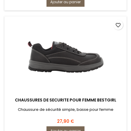
en acier et d'une semelle anti-pénétration. Les chaussures
Ajouter au panier
de sécurité SAFETY JOGGER CADOR allient qualité et confort
élevé avec...
favorite_border
CHAUSSURES DE SECURITE POUR FEMME BESTGIRL
Chaussure de sécurité simple, basse pour femme
Prix
27,90 €
Ajouter au panier