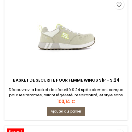
favorite_border
BASKET DE SECURITE POUR FEMME WINGS S1P - S.24
Découvrez la basket de sécurité S.24 spécialement conçue
pour les femmes, alliant légèreté, respirabilité, et style sans
compromis sur la protection. Cette chaussure est pensée
Prix
103,14 €
pour les professionnelles des métiers de l'artisanat, du
transport, de la logistique, et de l'industrie légère.
Ajouter au panier
Promo !