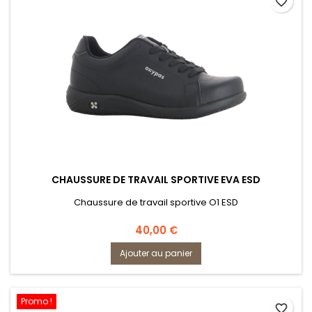
favorite_border
CHAUSSURE DE TRAVAIL SPORTIVE EVA ESD
Chaussure de travail sportive O1 ESD
Prix
40,00 €
Ajouter au panier
Promo !
favorite_border