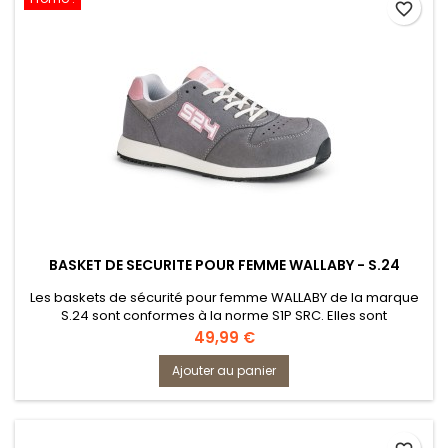
favorite_border
BASKET DE SECURITE POUR FEMME WALLABY - S.24
Les baskets de sécurité pour femme WALLABY de la marque
S.24 sont conformes à la norme S1P SRC. Elles sont
fabriquées en microfibres légère et respirante, offrant un
Prix
49,99 €
confort optimal. Ces chaussures se distinguent par leur
adhérence élevée grâce à la semelle SpiderGrip.
Ajouter au panier