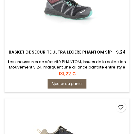
BASKET DE SECURITE ULTRA LEGERE PHANTOM S1P - S.24
Les chaussures de sécurité PHANTOM, issues de la collection
Mouvement S.24, marquent une alliance parfaite entre style
tendance et protection optimale. Inspirées de l'univers
Prix
131,22 €
sportif, ces sneakers de sécurité ultralégères répondent aux
normes les plus exigeantes, notamment la norme EN 20345
Ajouter au panier
S1P, ainsi que les normes additionnelles SRC, HRO, HI, CI, et...
favorite_border