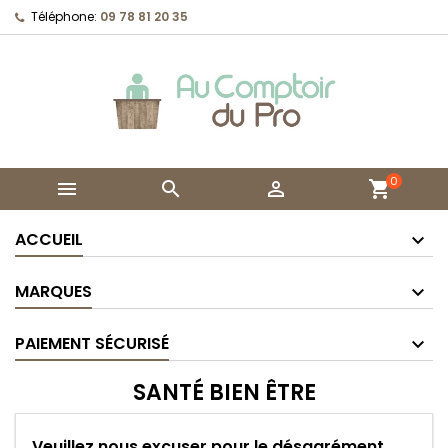
Téléphone:
09 78 81 20 35
0



shopping_cart
ACCUEIL
MARQUES
PAIEMENT SÉCURISÉ
SANTÉ BIEN ÊTRE
Veuillez nous excuser pour le désagrément.