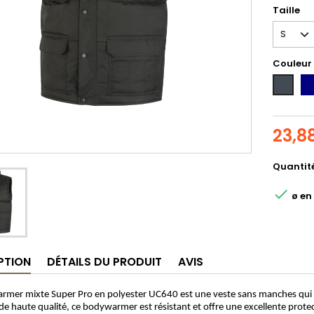
Taille
Couleur
Na
Noir
23,8
Quantit

ø en 
PTION
DÉTAILS DU PRODUIT
AVIS
rmer mixte Super Pro en polyester UC640 est une veste sans manches qui 
de haute qualité, ce bodywarmer est résistant et offre une excellente protect