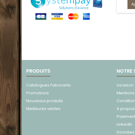
A
PRODUITS
NOTRE 
Catalogues Fabricants
Livraison
Promotions
Mentions
Nouveaux produits
Conditio
Meilleures ventes
A propos
Paiement
LinkedIn
Données 