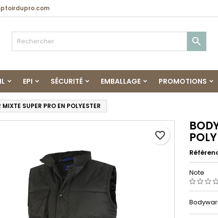
toirdupro.com

IL
EPI
SÉCURITÉ
EMBALLAGE
PROMOTIONS
MIXTE SUPER PRO EN POLYESTER
BODY
favorite_border
POLY
Référen
Note
Bodywar