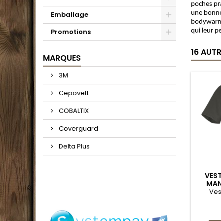
poches pra
une bonne 
Emballage
bodywarmer
Promotions
qui leur p
16 AUT
MARQUES
3M
Cepovett
COBALTIX
Coverguard
Delta Plus
VEST
MAN
2
Ves