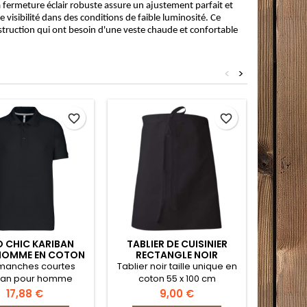
a fermeture éclair robuste assure un ajustement parfait et
visibilité dans des conditions de faible luminosité. Ce
nstruction qui ont besoin d'une veste chaude et confortable
<
>
favorite_border
favorite_border
 CHIC KARIBAN
TABLIER DE CUISINIER
BLOU
HOMME EN COTON
RECTANGLE NOIR
COUPE-
7039TAMIS
manches courtes
Tablier noir taille unique en
Blous
ban pour homme
coton 55 x 100 cm
i
Prix
Prix
17,88 €
9,00 €