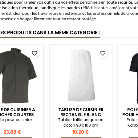
tiques pour ranger vos outils ou vos effets personnels en toute sécurité. L
isolation thermique, tandis que les bandes réfléchissantes améliorent votre 
 est idéal pour les travailleurs en extérieur et les professionnels de la co
ermette de bouger librement tout en restant protégé.
RES PRODUITS DANS LA MÊME CATÉGORIE :
favorite_border
favorite_border
E DE CUISINIER A
TABLIER DE CUISINIER
POLO
CHES COURTES
RECTANGLE BLANC
POUR 
191FROMAGER
7035GASTRONOME
te pour cuisinier
Tablier taille unique en
Polo 
coton 90 x 100 cm
Kari
Prix
Prix
23,88 €
10,20 €