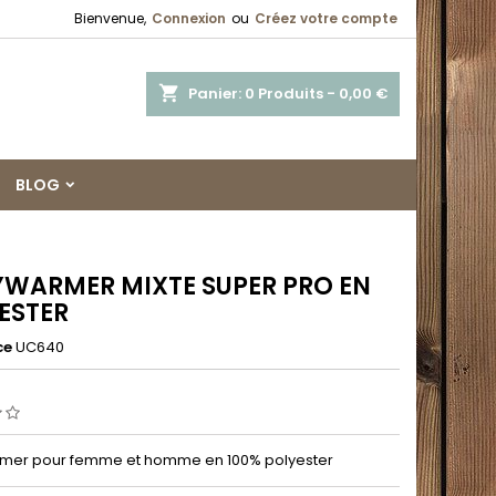
Bienvenue,
Connexion
ou
Créez votre compte
shopping_cart
Panier:
0
Produits - 0,00 €
BLOG
WARMER MIXTE SUPER PRO EN
ESTER
ce
UC640
mer pour femme et homme en 100% polyester