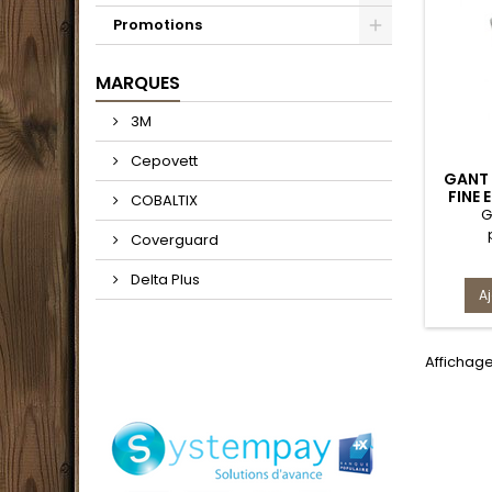
Promotions
MARQUES
3M
Cepovett
GANT
FINE
COBALTIX
G
Coverguard
Delta Plus
A
Affichage