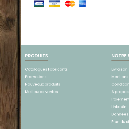
PRODUITS
NOTRE 
Catalogues Fabricants
Livraison
Promotions
Mentions
Nouveaux produits
Conditio
Meilleures ventes
A propos
Paiement
LinkedIn
Données 
Plan du s