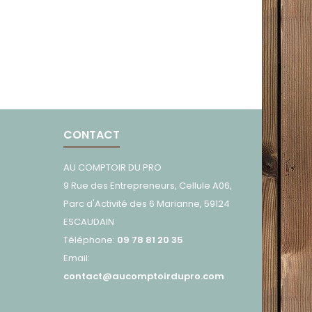
CONTACT
AU COMPTOIR DU PRO
9 Rue des Entrepreneurs, Cellule A06,
Parc d'Activité des 6 Marianne, 59124
ESCAUDAIN
Téléphone:
09 78 81 20 35
Email:
contact@aucomptoirdupro.com