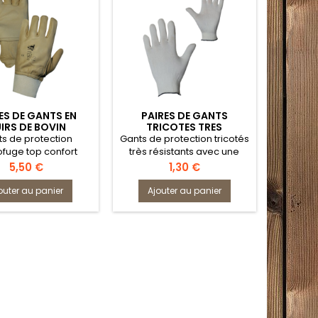
ES DE GANTS EN
PAIRES DE GANTS
IRS DE BOVIN
TRICOTES TRES
YDROFUGES
RESISTANTS
s de protection
Gants de protection tricotés
fuge top confort
très résistants avec une
grande dextérité
Prix
Prix
5,50 €
1,30 €
outer au panier
Ajouter au panier