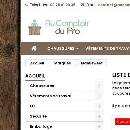
Téléphone:
09 78 81 20 35
Email:
contact@aucomp
CHAUSSURES
VÊTEMENTS DE TRAVA
Accueil
Marques
Manusweet
LISTE
ACCUEIL
La gamme 
Chaussures
nécessit
coupures,
Vêtements de travail
Il y a 4 p
EPI
Sécurité
Promo !
Emballage