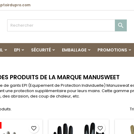
toirdupro.com

IL
EPI
SÉCURITÉ
EMBALLAGE
PROMOTIONS
 DES PRODUITS DE LA MARQUE MANUSWEET
de gants EPI (Equipement de Protection Individuelle) Manusweat est 
ant une protection supplémentaire pour leurs mains. Cette gamme pro
 des abrasion, des coup de chaleur, etc.
roduits.
Tr
favorite_border
favorite_border