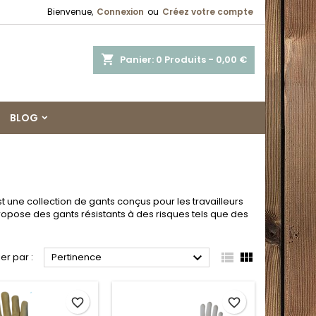
Bienvenue,
Connexion
ou
Créez votre compte
shopping_cart
Panier:
0
Produits - 0,00 €
BLOG
une collection de gants conçus pour les travailleurs
pose des gants résistants à des risques tels que des



ier par :
Pertinence
favorite_border
favorite_border