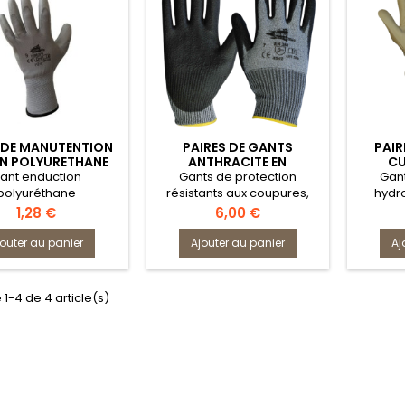
 DE MANUTENTION
PAIRES DE GANTS
PAIR
 EN POLYURETHANE
ANTHRACITE EN
CU
MF103
POLYURETHANE
H
ant enduction
Gants de protection
Gant
polyuréthane
résistants aux coupures,
hydro
déchirures et à l'abrasion
Prix
Prix
1,28 €
6,00 €
jouter au panier
Ajouter au panier
Aj
 1-4 de 4 article(s)