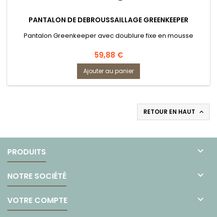
PANTALON DE DEBROUSSAILLAGE GREENKEEPER
Pantalon Greenkeeper avec doublure fixe en mousse
Prix
59,88 €
Ajouter au panier
RETOUR EN HAUT


PRODUITS

NOTRE SOCIÉTÉ

VOTRE COMPTE