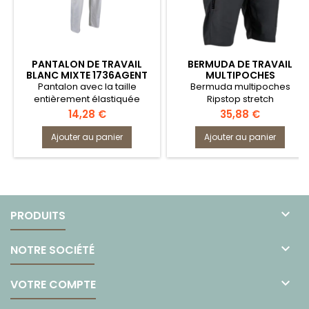
PANTALON DE TRAVAIL
BERMUDA DE TRAVAIL
BLANC MIXTE 1736AGENT
MULTIPOCHES
6115CARBURANT
Pantalon avec la taille
Bermuda multipoches
entièrement élastiquée
Ripstop stretch
Prix
Prix
14,28 €
35,88 €
Ajouter au panier
Ajouter au panier

PRODUITS

NOTRE SOCIÉTÉ

VOTRE COMPTE