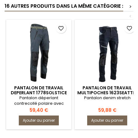
16 AUTRES PRODUITS DANS LA MÊME CATÉGORIE :
>
<
favorite_border
favorite_border
PANTALON DE TRAVAIL
PANTALON DE TRAVAIL
DEPERLANT 1778SOLSTICE
MULTIPOCHES 1623SEATTLE
Pantalon déperlant
Pantalon denim stretch
contrecollé polaire avec
membrane imper-respirante
Prix
Prix
59,40 €
59,88 €
Ajouter au panier
Ajouter au panier