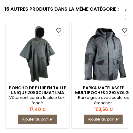
16 AUTRES PRODUITS DANS LA MÊME CATÉGORIE :
>
<
favorite_border
favorite_border
PONCHO DE PLUIE EN TAILLE
PARKA MATELASSEE
UNIQUE 2093CLIMAT LMA
MULTIPOCHES 2292VOLGA
LMA
Vêtement contre la pluie kaki
Parka grise avec coutures
foncé
étanches
Prix
Prix
17,40 €
103,56 €
Ajouter au panier
Ajouter au panier