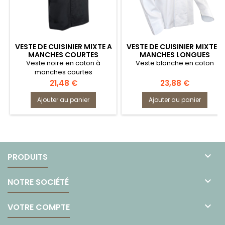
VESTE DE CUISINIER MIXTE A
VESTE DE CUISINIER MIXTE A
MANCHES COURTES
MANCHES LONGUES
2136ECUMOIRE
2139MERLAN
Veste noire en coton à
Veste blanche en coton
manches courtes
Prix
Prix
21,48 €
23,88 €
Ajouter au panier
Ajouter au panier

PRODUITS

NOTRE SOCIÉTÉ

VOTRE COMPTE