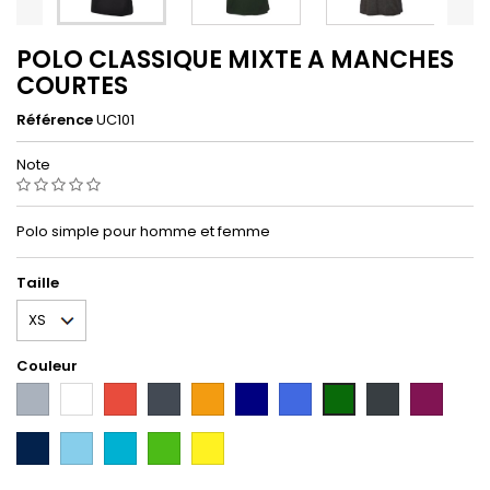
POLO CLASSIQUE MIXTE A MANCHES
COURTES
Référence
UC101
Note
Polo simple pour homme et femme
Taille
Couleur
Gris
Blanc
Rouge
Noir
Orange
Navy
Bleu
Gris
Prune
Vert
royal
carbone
bouteille
French
Sky
Atoll
Kelly
Solar
marine
green
yellow