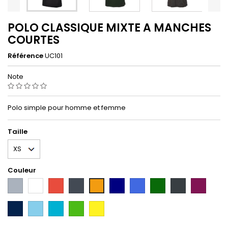
POLO CLASSIQUE MIXTE A MANCHES
COURTES
Référence
UC101
Note
Polo simple pour homme et femme
Taille
Couleur
Gris
Blanc
Rouge
Noir
Navy
Bleu
Vert
Gris
Prune
Orange
royal
bouteille
carbone
French
Sky
Atoll
Kelly
Solar
marine
green
yellow