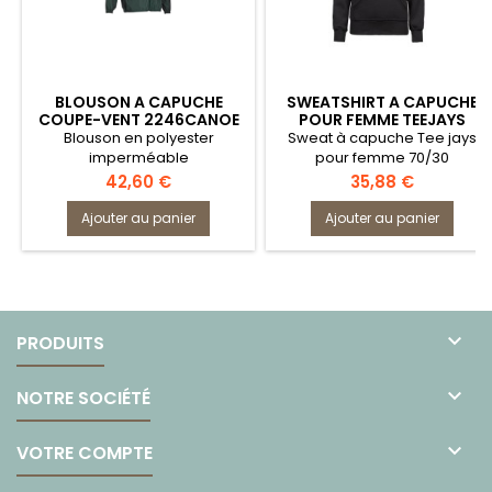
BLOUSON A CAPUCHE
SWEATSHIRT A CAPUCHE
COUPE-VENT 2246CANOE
POUR FEMME TEEJAYS
LMA
Blouson en polyester
Sweat à capuche Tee jays
imperméable
pour femme 70/30
Prix
Prix
42,60 €
35,88 €
Ajouter au panier
Ajouter au panier

PRODUITS

NOTRE SOCIÉTÉ

VOTRE COMPTE