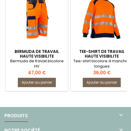
BERMUDA DE TRAVAIL
TEE-SHIRT DE TRAVAIL
HAUTE VISIBILITE
HAUTE VISIBILITE
6102BOUGIE LMA
9207CLARTE
Bermuda de travail bicolore
Tee-shirt bicolore à manches
HV
longues
Prix
Prix
47,00 €
36,00 €
Ajouter au panier
Ajouter au panier

PRODUITS

NOTRE SOCIÉTÉ