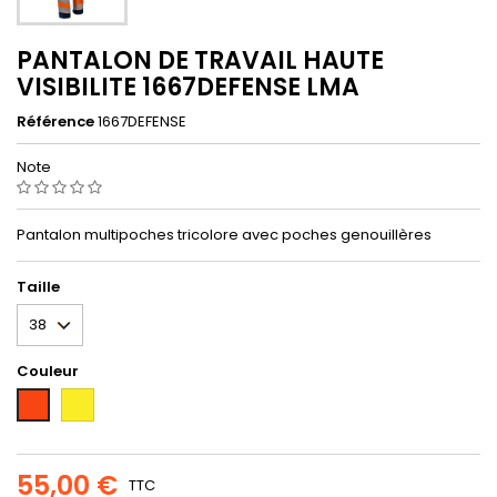
PANTALON DE TRAVAIL HAUTE
VISIBILITE 1667DEFENSE LMA
Référence
1667DEFENSE
Note
Pantalon multipoches tricolore avec poches genouillères
Taille
Couleur
Fluorescent
Fluorescent
yellow
orange
55,00 €
TTC