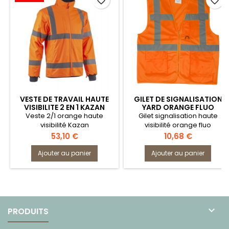
favorite_border
favorite_border
VESTE DE TRAVAIL HAUTE
GILET DE SIGNALISATION
VISIBILITE 2 EN 1 KAZAN
YARD ORANGE FLUO
COVERGUARD
Veste 2/1 orange haute
Gilet signalisation haute
visibilité Kazan
visibilité orange fluo
Prix
Prix
53,10 €
10,68 €
Ajouter au panier
Ajouter au panier

PRODUITS