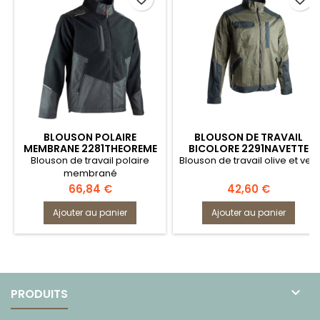
BLOUSON POLAIRE
BLOUSON DE TRAVAIL
MEMBRANE 2281THEOREME
BICOLORE 2291NAVETTE
LMA
LMA
Blouson de travail polaire
Blouson de travail olive et vert
membrané
Prix
Prix
66,84 €
42,60 €
Ajouter au panier
Ajouter au panier

PRODUITS