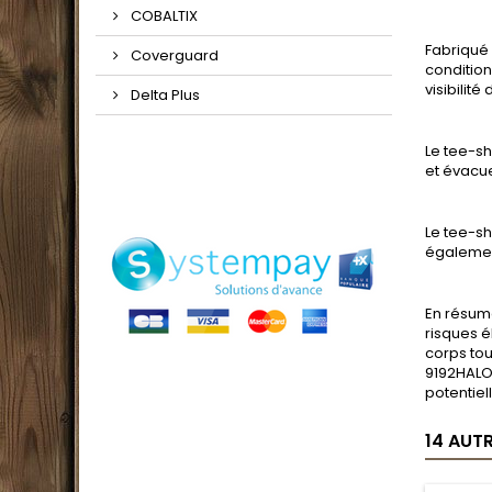
COBALTIX
Fabriqué 
Coverguard
condition
visibilité 
Delta Plus
Le tee-sh
et évacue
Le tee-sh
également
En résumé
risques é
corps tou
9192HALOG
potentie
14 AUT