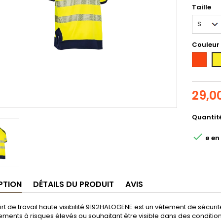
Taille
Couleur
Fluoresc
Fl
orange
ye
29,0
Quantit

ø en 
PTION
DÉTAILS DU PRODUIT
AVIS
irt de travail haute visibilité 9192HALOGENE est un vêtement de sécurit
ments à risques élevés ou souhaitant être visible dans des conditions