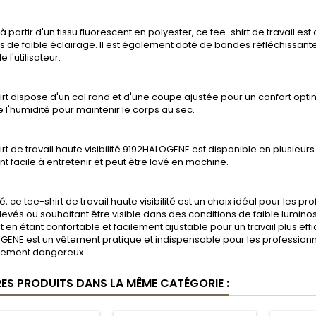
à partir d'un tissu fluorescent en polyester, ce tee-shirt de travail 
s de faible éclairage. Il est également doté de bandes réfléchissantes
de l'utilisateur.
irt dispose d'un col rond et d'une coupe ajustée pour un confort optim
 l'humidité pour maintenir le corps au sec.
irt de travail haute visibilité 9192HALOGENE est disponible en plusieurs
 facile à entretenir et peut être lavé en machine.
, ce tee-shirt de travail haute visibilité est un choix idéal pour les 
levés ou souhaitant être visible dans des conditions de faible luminos
t en étant confortable et facilement ajustable pour un travail plus effica
ENE est un vêtement pratique et indispensable pour les professionne
llement dangereux.
RES PRODUITS DANS LA MÊME CATÉGORIE :