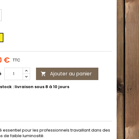
ent
uorescent
llow
0 €
TTC
Ajouter au panier
é

stock : livraison sous 8 à 10 jours
é essentiel pour les professionnels travaillant dans des
 de faible luminosité.