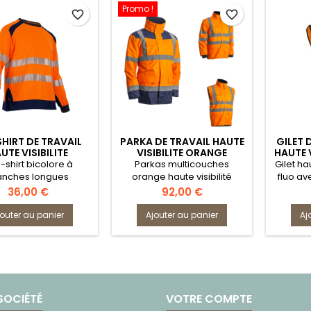
Promo !
favorite_border
favorite_border
SHIRT DE TRAVAIL
PARKA DE TRAVAIL HAUTE
GILET 
UTE VISIBILITE
VISIBILITE ORANGE
HAUTE 
9207CLARTE
-shirt bicolore à
Parkas multicouches
Gilet ha
nches longues
orange haute visibilité
fluo av
Prix
Prix
36,00 €
92,00 €
jouter au panier
Ajouter au panier
Aj
SOCIÉTÉ
VOTRE COMPTE