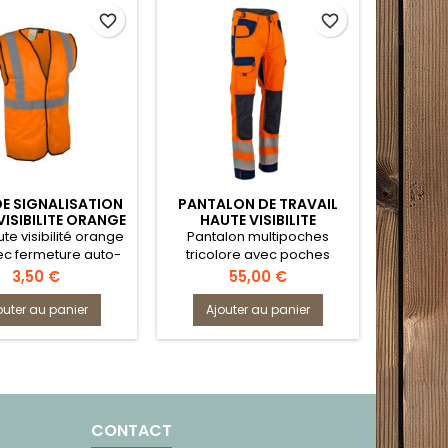
favorite_border
favorite_border
DE SIGNALISATION
PANTALON DE TRAVAIL
GILET 
VISIBILITE ORANGE
HAUTE VISIBILITE
YAR
FLUO
1667DEFENSE LMA
ute visibilité orange
Pantalon multipoches
Gilet s
ec fermeture auto-
tricolore avec poches
visi
agrippante
genouillères
Prix
Prix
3,50 €
55,00 €
outer au panier
Ajouter au panier
Ajo
CONTACT