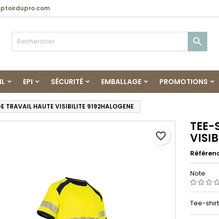
toirdupro.com

IL
EPI
SÉCURITÉ
EMBALLAGE
PROMOTIONS
DE TRAVAIL HAUTE VISIBILITE 9192HALOGENE
TEE-
favorite_border
VISI
Référen
Note
Tee-shir