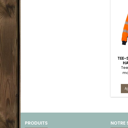
TEE-
HA
Tee
ma
A
PRODUITS
NOTRE 