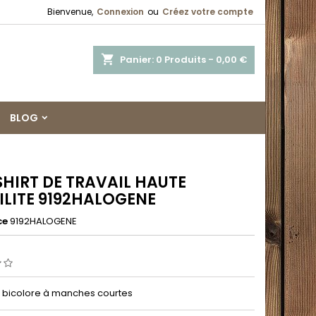
Bienvenue,
Connexion
ou
Créez votre compte
shopping_cart
Panier:
0
Produits - 0,00 €
BLOG
SHIRT DE TRAVAIL HAUTE
BILITE 9192HALOGENE
ce
9192HALOGENE
t bicolore à manches courtes