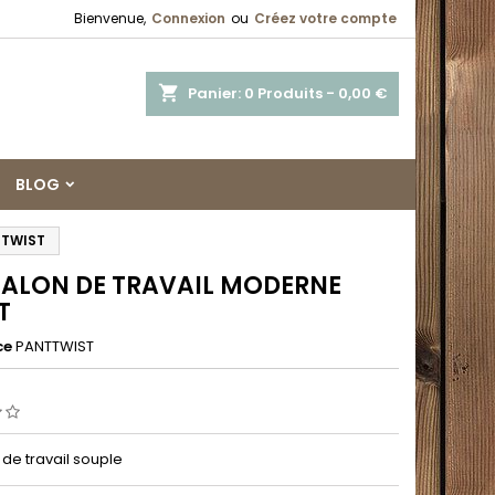
Bienvenue,
Connexion
ou
Créez votre compte
shopping_cart
Panier:
0
Produits - 0,00 €
BLOG
 TWIST
ALON DE TRAVAIL MODERNE
T
ce
PANTTWIST
de travail souple