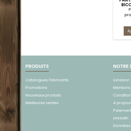
PANT
BIC
STRE
P
ET POC
pro
espaces
stret
boug
A
poc
renfo
14404
genoux
s
straté
PRODUITS
NOTRE 
résis
pou
prolo
Catalogues Fabricants
Livraison
dispo
Promotions
Mentions
poch
Nouveaux produits
Conditio
Meilleures ventes
A propos
Paiement
LinkedIn
Données 