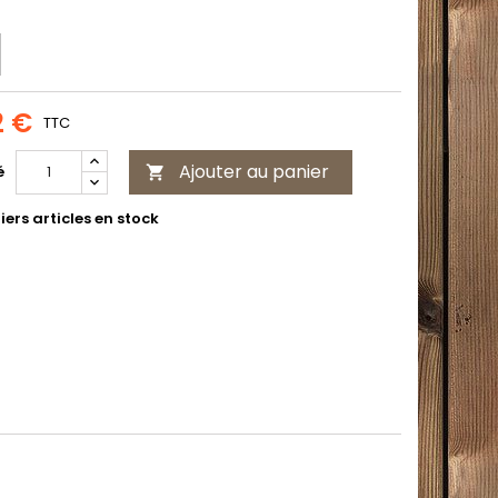
2 €
TTC
Ajouter au panier
é

ers articles en stock