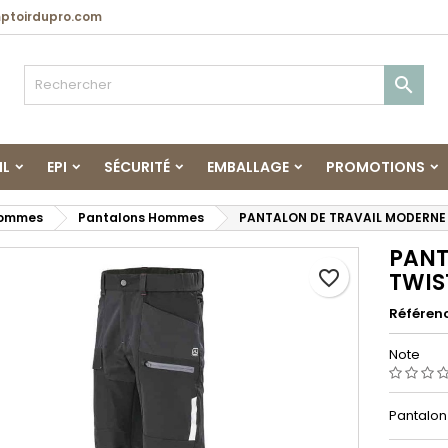
toirdupro.com

IL
EPI
SÉCURITÉ
EMBALLAGE
PROMOTIONS
Hommes
Pantalons Hommes
PANTALON DE TRAVAIL MODERNE
PANT
favorite_border
TWIS
Référen
Note
Pantalon 