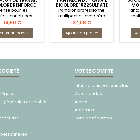
ALON DE TRAVAIL
PANTALON DE TRAVAIL
JOGG
OLORE RENFORCE
BICOLORE 1622SULFATE
MOL
TCH MULTIPOCHES
1
ensé pour les
Pantalon professionnel
Panta
HES GENOUILLERES
fessionnels des
multipoches avec zéro
moll
1861 MEMORY
 verts, ce pantalon
métal
Prix
Prix
51,90 €
37,08 €
ch vous permet de
er librement. Ses
jouter au panier
Ajouter au panier
Aj
hes genouillères
rcées, normées EN
+A1, protègent vos
 lors de travaux au
ol. Ses renforts
giques assurent une
SOCIÉTÉ
VOTRE COMPTE
tance aux accrocs,
r une durabilité
ngée. Pratique, il
Informations personnelles
se de nombreuses
 légales
Commandes
es pour garder...
ns générales de ventes
Avoirs
Adresses
 sécurisé
Bons de réduction
personnelles