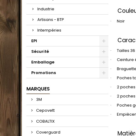
Industrie
Coule
Artisans - BTP
Noir
·
Intempéries
Caract
EPI
Tailles 36
·
Sécurité
Ceinture 
·
Emballage
Braguett
·
Promotions
Poches ta
·
2 poches
·
MARQUES
2 poches 
·
3M
Poches g
·
Cepovett
Empièceme
·
COBALTIX
Coverguard
Matièr