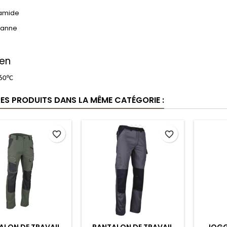
amide
hanne
ien
 60°C
RES PRODUITS DANS LA MÊME CATÉGORIE :
favorite_border
favorite_border