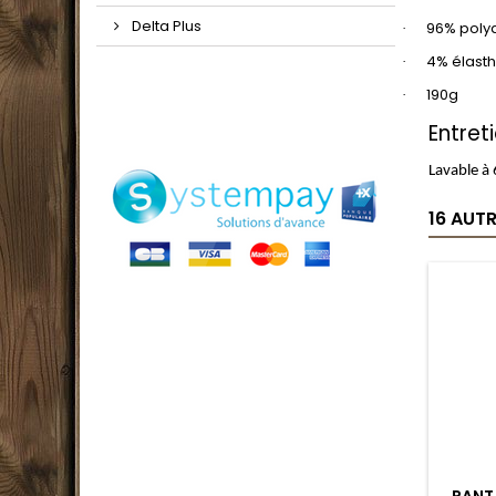
Delta Plus
96% poly
·
4% élast
·
190g
·
Entret
Lavable à
16 AUT