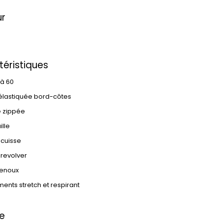
ur
éristiques
 à 60
élastiquée bord-côtes
e zippée
ille
 cuisse
revolver
enoux
nts stretch et respirant
e