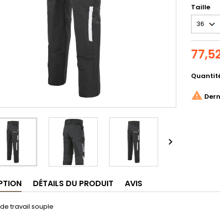
Taille
77,5
Quantit

Derni

PTION
DÉTAILS DU PRODUIT
AVIS
de travail souple