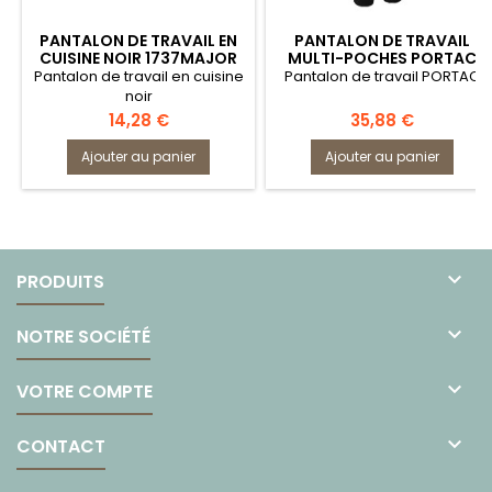
PANTALON DE TRAVAIL EN
PANTALON DE TRAVAIL
CUISINE NOIR 1737MAJOR
MULTI-POCHES PORTAC
Pantalon de travail en cuisine
Pantalon de travail PORTAC
noir
Prix
Prix
14,28 €
35,88 €
Ajouter au panier
Ajouter au panier

PRODUITS

NOTRE SOCIÉTÉ

VOTRE COMPTE

CONTACT