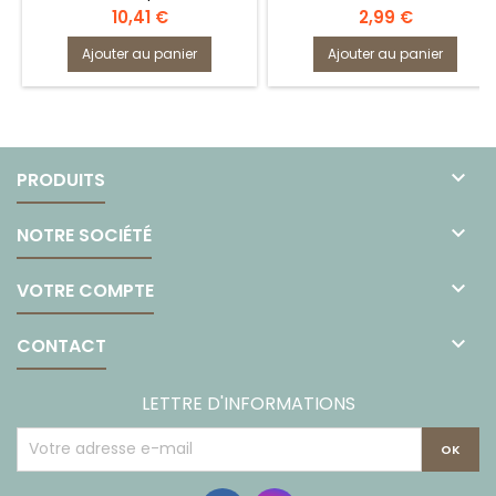
bovin.Traitement spécial
Prix
Prix
10,41 €
2,99 €
hydrogugePouce
palmé.Poignet élastique
Ajouter au panier
Ajouter au panier
avec protège-artère en cuir
et boutonnière.Coloris beige.
&gt;&gt; Traitement
hydrofuge

PRODUITS

NOTRE SOCIÉTÉ

VOTRE COMPTE

CONTACT
LETTRE D'INFORMATIONS