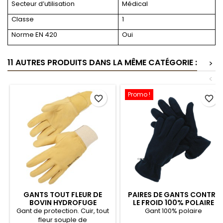
Secteur d’utilisation
Médical
Classe
1
Norme EN 420
Oui
11 AUTRES PRODUITS DANS LA MÊME CATÉGORIE :
>
<
Promo !
favorite_border
favorite_border
GANTS TOUT FLEUR DE
PAIRES DE GANTS CONTRE
BOVIN HYDROFUGE
LE FROID 100% POLAIRE
PROTÈGE ARTÈRE -
Gant de protection. Cuir, tout
Gant 100% polaire
50GHBBC SINGER
fleur souple de