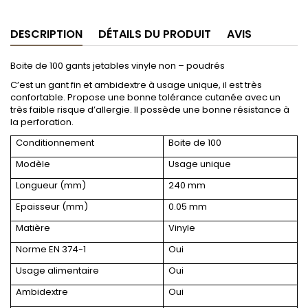
DESCRIPTION
DÉTAILS DU PRODUIT
AVIS
Boite de 100 gants jetables vinyle non – poudrés
C’est un gant fin et ambidextre à usage unique, il est très
confortable. Propose une bonne tolérance cutanée avec un
très faible risque d’allergie. Il possède une bonne résistance à
la perforation.
Conditionnement
Boite de 100
Modèle
Usage unique
Longueur (mm)
240 mm
Epaisseur (mm)
0.05 mm
Matière
Vinyle
Norme EN 374-1
Oui
Usage alimentaire
Oui
Ambidextre
Oui